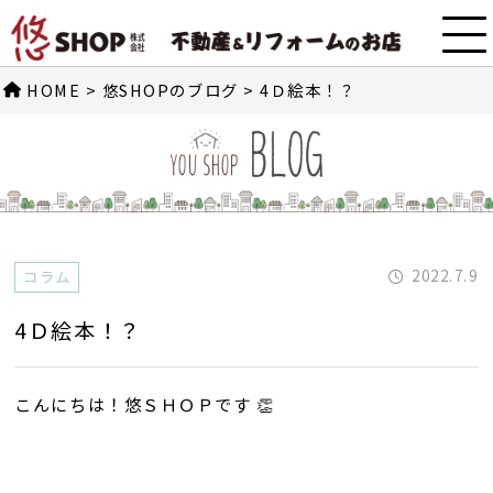
HOME
>
悠SHOPのブログ
>
4Ｄ絵本！？
2022.7.9
コラム
4Ｄ絵本！？
こんにちは！悠ＳＨＯＰです 👏