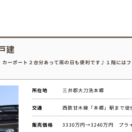
戸建
」カーポート２台分あって雨の日も便利です♪１階にはフ
所在地
三井郡大刀洗本郷
交通
西鉄甘木線「本郷」駅まで徒歩
販売価格
3330万円→3240万円 プ