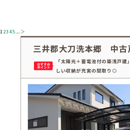
1
2
3
4
5
...
＞
三井郡大刀洗本郷 中古
「太陽光＋蓄電池付の築浅戸建
しい収納が充実の間取り◎