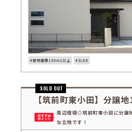
建物面積100m2以上
3LDK
【筑前町東小田】分譲地
周辺環境◎筑前町東小田に分譲
な立地です！