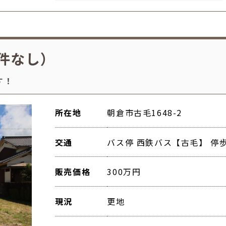
件なし）
す！
所在地
朝倉市古毛1648-2
交通
バス停 西鉄バス【古毛】 停歩
販売価格
300万円
現況
更地