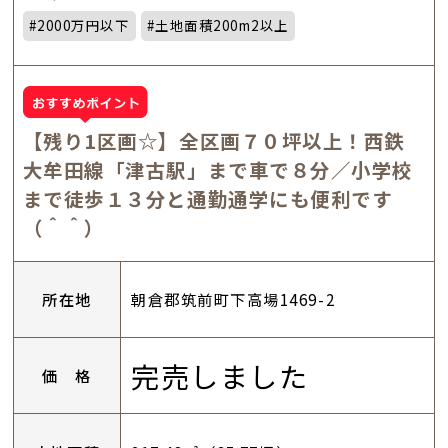
#2000万円以下
#土地面積200m2以上
【残り1区画☆】全区画７０坪以上！西鉄
大牟田線「津古駅」まで車で８分／小学校
まで徒歩１３分と通勤通学にも便利です
（＾＾）
所在地
朝倉郡筑前町下高場1469-2
完売しました
価 格