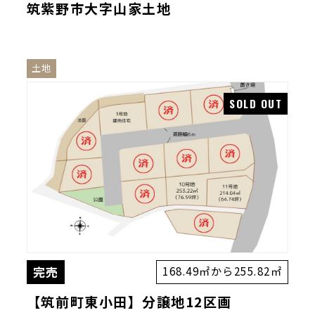
筑紫野市大字山家土地
土地
完売
168.49㎡から255.82㎡
【筑前町東小田】分譲地12区画