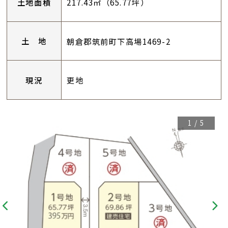
土地面積
217.43㎡（65.77坪）
土 地
朝倉郡筑前町下高場1469-2
現況
更地
1
/
5