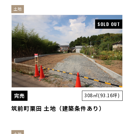
土地
完売
308㎡(93.16坪)
筑前町栗田 土地（建築条件あり）
土地