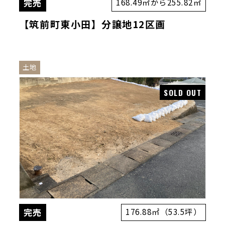
完売
168.49㎡から255.82㎡
【筑前町東小田】分譲地12区画
土地
完売
176.88㎡（53.5坪）