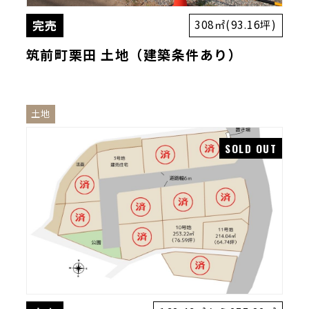
完売
308㎡(93.16坪)
筑前町栗田 土地（建築条件あり）
土地