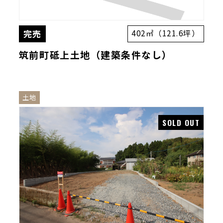
完売
402㎡（121.6坪）
筑前町砥上土地（建築条件なし）
土地